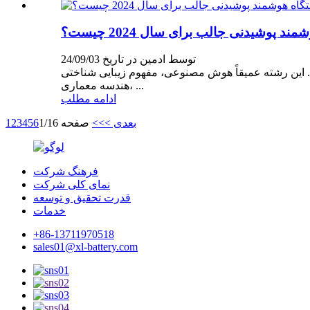
د پوشیدنی جالب برای سال 2024 چیست؟
توسط ادمین در تاریخ 24/09/03
د. این رشته عمیقاً هوش مصنوعی، مفهوم زیبایی شناختی
هندسه معماری، ...
ادامه مطلب
بعدی >
>>
صفحه 1/16
6
5
4
3
2
1
فرهنگ شرکت
نمای کلی شرکت
قدرت تحقیق و توسعه
خدمات
+86-13711970518
sales01@xl-battery.com