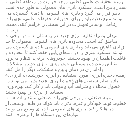
2. زمینه تحقیقات علمی قطبی: درجه حرارت در منطقه قطبی
بسیار پایین است، عملکرد باتری های معمولی به طور جدی تحت
تاثیر قرار می گیرد و باتری های لیتیومی با دمای گسترده می
توانند منبع تغذیه پایدار برای تجهیزات تحقیقات علمی، تجهیزات
ارتباطی و سایر تجهیزات در این سختی را فراهم کنند. محیط
زیست
3. میدان وسیله نقلیه انرژی جدید: در زمستان، دما در برخی
مناطق کم است، محدوده باتری های لیتیومی معمولی تا حد
زیادی کاهش می یابد و باتری های لیتیومی با دمای گسترده می
توانند عملکرد بهتری را در دماهای پایین حفظ کنند تا محدوده و
قابلیت اطمینان را بهبود بخشند. خودروهای برقی، انتظار می‌رود
انقباض محدوده زمستانی خودروهای انرژی جدید و مشکلات
راه‌اندازی در دمای پایین و مشکلات دیگر را حل کنند.
4. زمینه ذخیره انرژی: مورد استفاده در انرژی خورشیدی، انرژی
باد و سایر سیستم های ذخیره انرژی تجدید پذیر، می تواند در
فصول مختلف و شرایط آب و هوایی پایدار کار کند، بهره وری
استفاده از انرژی را بهبود بخشد.
5. زمینه صنعتی: در برخی تجهیزات صنعتی مانند ربات ها،
خطوط تولید خودکار و غیره، باتری باید بتواند در طیف وسیعی از
دماها کار کند، باتری های لیتیومی با دمای وسیع می توانند
نیازهای این دستگاه ها را برطرف کنند.