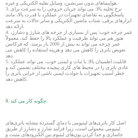
هواپیماهای بدون سرنشین، وسایل نقلیه الکتریکی و غیره.
3. نرخ تخلیه بالا: می تواند جریان خروجی را به سرعت برای
پاسخگویی به تقاضای تجهیزات در عملکرد با قدرت بالا، مانند
ابزارهای برقی، شتاب ماشین الکتریکی و سایر حالات به سرعت
ارائه دهد.
4. عمر چرخه خوب: پس از بسیاری از چرخه های شارژ و دشارژ،
هنوز هم می تواند ظرفیت و عملکرد بالا را حفظ کند، معمولاً
عمر چرخه می تواند به بیش از 2000 بار برسد، که فرکانس
تعویض باتری را کاهش می دهد و هزینه استفاده را کاهش می
دهد.
5. قابلیت اطمینان بالا: با ثبات و ایمنی خوب، می تواند عملکرد
عادی باتری را در محیط های کاری پیچیده مختلف تضمین کند و
خطر آسیب تجهیزات یا حوادث ایمنی ناشی از خرابی باتری را
کاهش دهد.
II. چگونه کار می کند:
اصل کار باتری‌های لیتیومی با دمای گسترده مشابه باتری‌های
لیتیومی معمولی است، زیرا فرآیند شارژ و دشارژ از طریق
جاسازی و جدا کردن یون‌های لیتیوم بین الکترودهای مثبت و