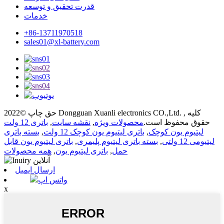
قدرت تحقیق و توسعه
خدمات
+86-13711970518
sales01@xl-battery.com
حق چاپ ©2022 Dongguan Xuanli electronics CO.,Ltd. , کلیه
حقوق محفوظ است.
محصولات ویژه
,
نقشه سایت
,
باتری 12 ولت
لیتیوم یون کوچک
,
باتری لیتیوم یون کوچک 12 ولت
,
بسته باتری
لیتیومی 12 ولتی
,
بسته باتری لیتیوم پلیمری
,
باتری لیتیوم یون قابل
حمل
,
باتری لیتیوم یون
,
همه محصولات
ارسال ایمیل
واتس اپ
x