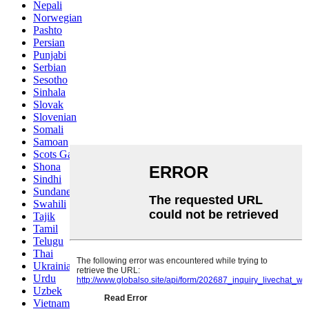
Nepali
Norwegian
Pashto
Persian
Punjabi
Serbian
Sesotho
Sinhala
Slovak
Slovenian
Somali
Samoan
Scots Gaelic
Shona
Sindhi
Sundanese
Swahili
Tajik
Tamil
Telugu
Thai
Ukrainian
Urdu
Uzbek
Vietnamese