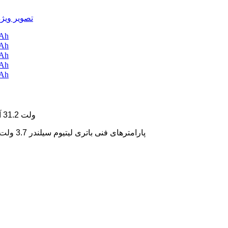
مدل محصول باتری لیتیومی استوانه ای 3.7 ولت: XL 3.7 ولت 31.2 آمپر ساعت
پارامترهای فنی باتری لیتیوم سیلندر 3.7 ولت (طراحی خاص با توجه به نیاز مشتری - ولتاژ / ظرفیت / اندازه / خط)