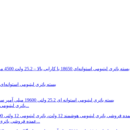
باتری لیتیومی استوانه ای 25.2 ولتی 19600 میلی آمپری با عمر طولانی...
عمده فروشی باتری لیتیوم هوشمند 12 ولت 18650 3300 میلی آمپر ساعت 1...