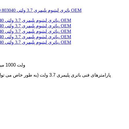
باتری لیتیومی پلیمری 3.7 ولت مدل محصول: XL 3.7 ولت 1000 میلی آمپر ساعت
پارامترهای فنی باتری پلیمری 3.7 ولت (به طور خاص می تواند با توجه به نیاز مشتری طراحی شود - ولتاژ / ظرفیت / اندازه / خط)