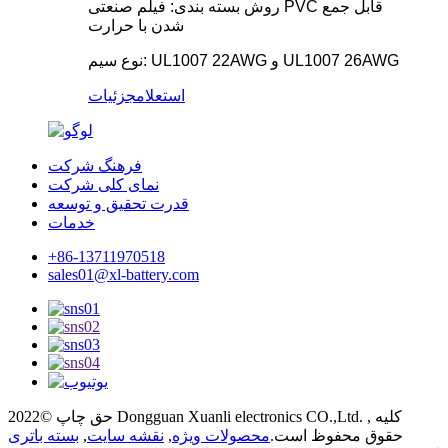
روش بسته بندی: فیلم صنعتی PVC قابل جمع
شدن با حرارت
نوع سیم: UL1007 22AWG و UL1007 26AWG
استعلام
جزئیات
فرهنگ شرکت
نمای کلی شرکت
قدرت تحقیق و توسعه
خدمات
+86-13711970518
sales01@xl-battery.com
حق چاپ ©2022 Dongguan Xuanli electronics CO.,Ltd. , کلیه
حقوق محفوظ است.
محصولات ویژه
,
نقشه سایت
,
بسته باتری