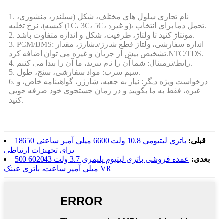
1. نام تجاری سلول های مختلف، شکل (سیلندر، منشوری،
کیسه)، نرخ تخلیه (1C، 3C، 5C، و غیره)، تحمل دما برای انتخاب.
2. مونتاژ کنید تا ولتاژ، ظرفیت، شکل و اندازه متفاوت باشد.
3. PCM/BMS: اندازه سفارشی، ولتاژ قطع شارژ/دشارژ، مقدار
تشخیص بیش از جریان و غیره می توان اضافه کرد.NTC/TDS.
4. رابط/ترمینال: شما آن را نام ببرید، ما آن را پیدا می کنیم.
5. سیم سرب: مواد سفارشی، سنج، طول.
6. درخواست ویژه دیگر: نیاز به جعبه، شارژر، گواهینامه خاص، و
غیره، فقط به ما بگویید و در زمان جستجوی خود صرفه جویی
کنید.
قبلی:
باتری لیتیومی 10.8 ولت 6600 میلی آمپر ساعتی 18650
برای تجهیزات ارتباطی
بعدی:
عمده فروشی باتری لیتیوم پلیمری 3.7 ولت 602043 500
میلی آمپر ساعت، باتری عینک VR