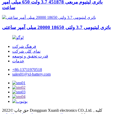
باتری لیتیوم مربعی 451878 3.7 ولت 650 میلی آمپر
ساعت
باتری لیتیومی 3.7 ولتی 18650 20000 میلی آمپر ساعتی
فرهنگ شرکت
نمای کلی شرکت
قدرت تحقیق و توسعه
خدمات
+86-13711970518
sales01@xl-battery.com
حق چاپ ©2022 Dongguan Xuanli electronics CO.,Ltd. , کلیه